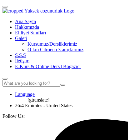
Ana Sayfa
Hakkımızda
Ehliyet Sınıfları
Galeri
Kursumuz/Dersliklerimiz
O km Citroen c3 araçlarımız
S.S.S
İletişim
E-Kurs & Online Ders | Boğaziçi
Language
[gtranslate]
26/4 Emirates - United States
Follow Us: