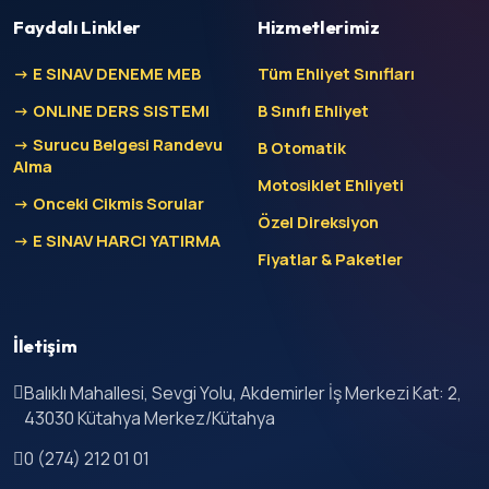
Faydalı Linkler
Hizmetlerimiz
-> E SINAV DENEME MEB
Tüm Ehliyet Sınıfları
-> ONLINE DERS SISTEMI
B Sınıfı Ehliyet
-> Surucu Belgesi Randevu
B Otomatik
Alma
Motosiklet Ehliyeti
-> Onceki Cikmis Sorular
Özel Direksiyon
-> E SINAV HARCI YATIRMA
Fiyatlar & Paketler
İletişim
Balıklı Mahallesi, Sevgi Yolu, Akdemirler İş Merkezi Kat: 2,
43030 Kütahya Merkez/Kütahya
0 (274) 212 01 01