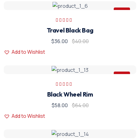
Sale
5 üzerinden
Travel Black Bag
5.00
oy aldı
$
36.00
$
40.00
Add to Wishlist
Sale
5 üzerinden
Black Wheel Rim
5.00
oy aldı
$
58.00
$
64.00
Add to Wishlist