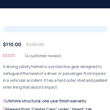
$
110.00
$
120.00
(
4
customer review)
5 üzerinden
5.00
oy aldı
A driving safety helmet is a protective gear designed to
safeguard the head of a driver or passenger from injuries
in a vehicular accident. It has a hard outer shell and padded
inner lining that absorb impact.
Lifetime structural, one year finish warranty
Mapped from “Center Caps” under ” tment” tab