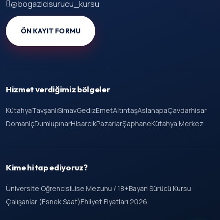
@bogazicisurucu_kursu
ÖN KAYIT FORMU
Hizmet verdiğimiz bölgeler
Kütahya
Tavşanlı
Simav
Gediz
Emet
Altıntaş
Aslanapa
Çavdarhisar
Domaniç
Dumlupınar
Hisarcık
Pazarlar
Şaphane
Kütahya Merkez
Kime hitap ediyoruz?
Üniversite Öğrencisi
Lise Mezunu / 18+
Bayan Sürücü Kursu
Çalışanlar (Esnek Saat)
Ehliyet Fiyatları 2026