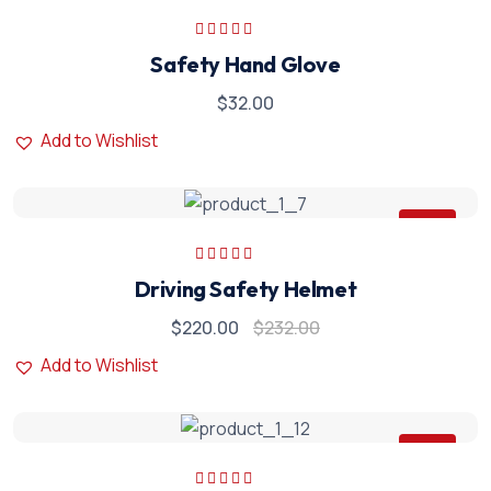
5 üzerinden
Safety Hand Glove
5.00
oy aldı
$
32.00
Add to Wishlist
Sale
5 üzerinden
Driving Safety Helmet
5.00
oy aldı
$
220.00
$
232.00
Add to Wishlist
Sale