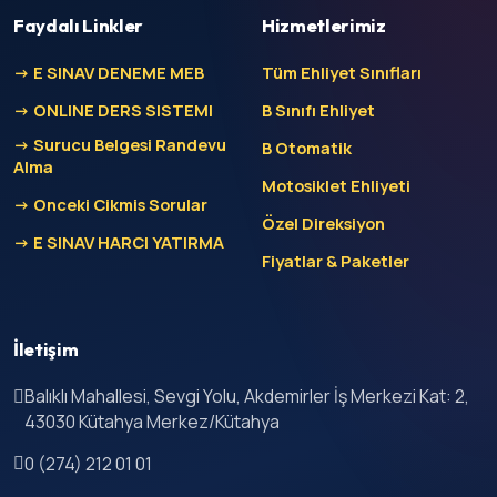
Faydalı Linkler
Hizmetlerimiz
-> E SINAV DENEME MEB
Tüm Ehliyet Sınıfları
-> ONLINE DERS SISTEMI
B Sınıfı Ehliyet
-> Surucu Belgesi Randevu
B Otomatik
Alma
Motosiklet Ehliyeti
-> Onceki Cikmis Sorular
Özel Direksiyon
-> E SINAV HARCI YATIRMA
Fiyatlar & Paketler
İletişim
Balıklı Mahallesi, Sevgi Yolu, Akdemirler İş Merkezi Kat: 2,
43030 Kütahya Merkez/Kütahya
0 (274) 212 01 01