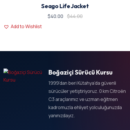
5 üzerinden
Seago Life Jacket
5.00
oy aldı
$
40.00
$
44.00
Add to Wishlist
Boğaziçi Sürücü Kursu
1999’dan beri Kütahya’da güvenli
sürücüler yetiştiriyoruz. 0 km Citroën
C3 araçlarımız ve uzman eğitmen
kadromuzla ehliyet yolculuğunuzda
yanınızdayız.