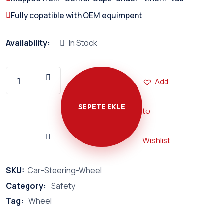
Fully copatible with OEM equimpent
Availability:
In Stock
Add
SEPETE EKLE
to
Car
Steering
Wheel
Wishlist
quantity
SKU:
Car-Steering-Wheel
Category:
Safety
Tag:
Wheel